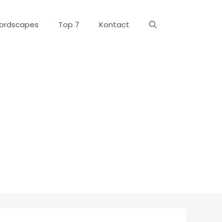
ordscapes
Top 7
Kontact