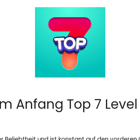
am Anfang Top 7 Leve
er Beliebtheit und ist konstant auf den vordere