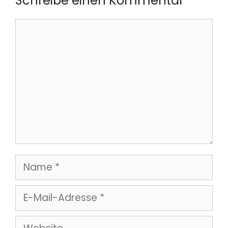
Schreibe einen Kommentar
Kommentar
Name
E-
Mail-
Website
Adresse