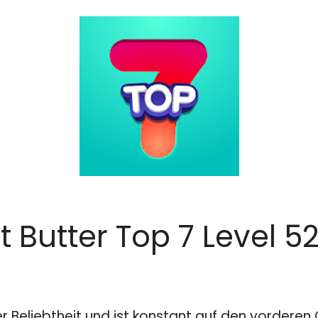
t Butter Top 7 Level 
er Beliebtheit und ist konstant auf den vordere