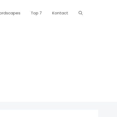
ordscapes
Top 7
Kontact