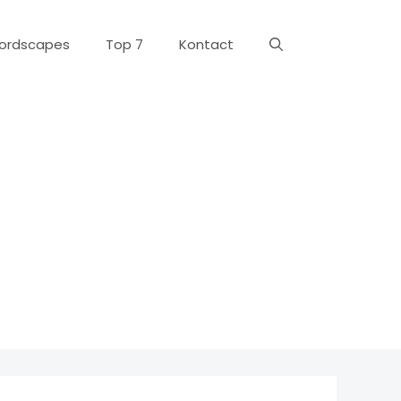
ordscapes
Top 7
Kontact