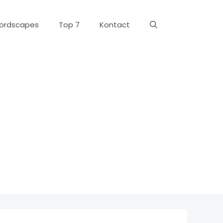
ordscapes
Top 7
Kontact