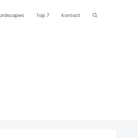
ordscapes
Top 7
Kontact