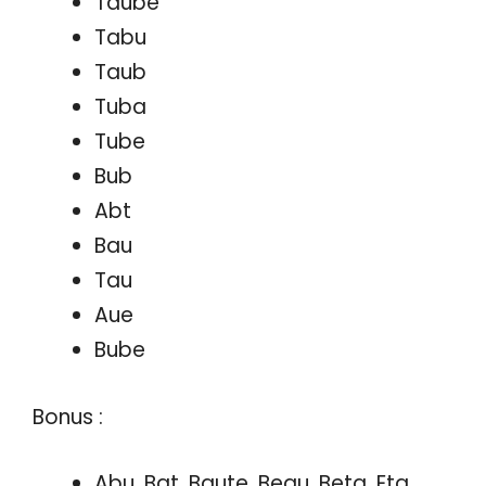
Taube
Tabu
Taub
Tuba
Tube
Bub
Abt
Bau
Tau
Aue
Bube
Bonus :
Abu, Bat, Baute, Beau, Beta, Eta,