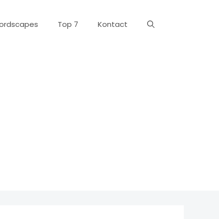
ordscapes
Top 7
Kontact