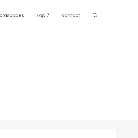
ordscapes
Top 7
Kontact