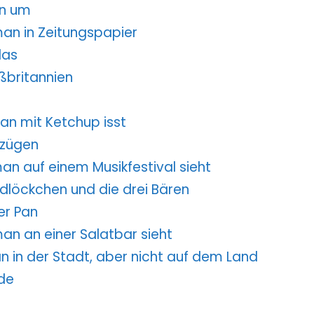
an um
 man in Zeitungspapier
las
ßbritannien
man mit Ketchup isst
nzügen
man auf einem Musikfestival sieht
ldlöckchen und die drei Bären
er Pan
man an einer Salatbar sieht
an in der Stadt, aber nicht auf dem Land
ode