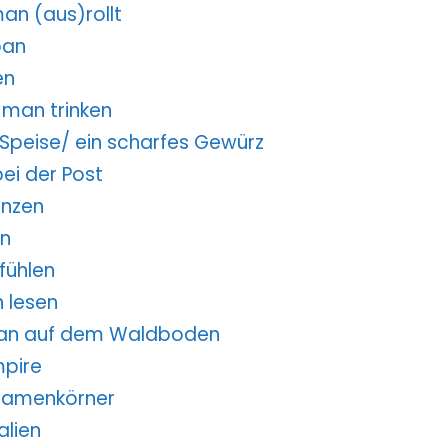
man (aus)rollt
pan
en
 man trinken
e Speise/ ein scharfes Gewürz
bei der Post
anzen
en
fühlen
n lesen
t man auf dem Waldboden
mpire
 Samenkörner
alien