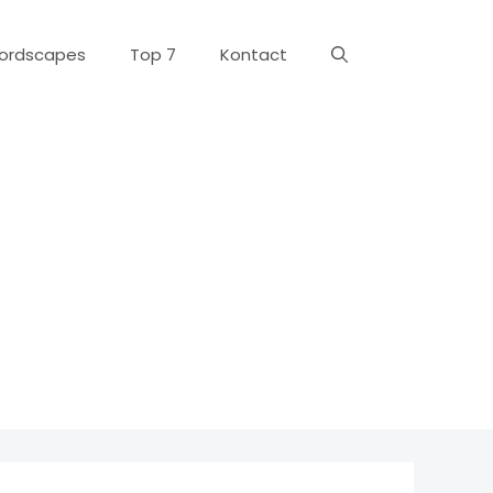
ordscapes
Top 7
Kontact