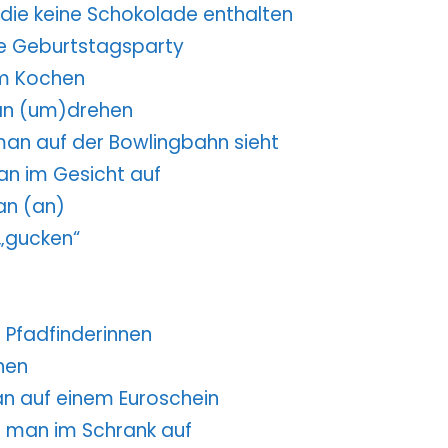
, die keine Schokolade enthalten
ne Geburtstagsparty
zum Kochen
man (um)drehen
man auf der Bowlingbahn sieht
an im Gesicht auf
an (an)
 „gucken“
 Pfadfinderinnen
nen
an auf einem Euroschein
t man im Schrank auf