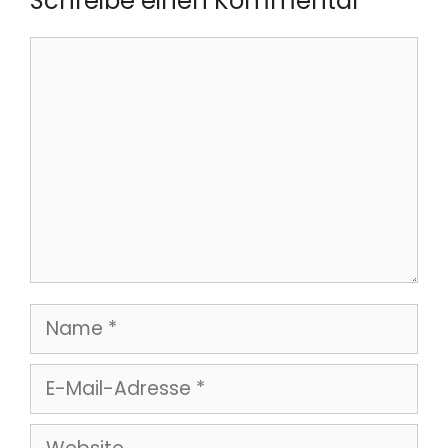
Schreibe einen Kommentar
Kommentar
Name
E-
Mail-
Website
Adresse