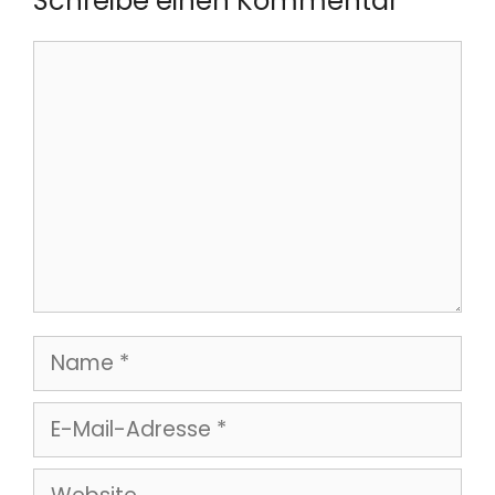
Schreibe einen Kommentar
Kommentar
Name
E-
Mail-
Website
Adresse