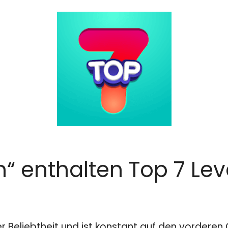
n“ enthalten Top 7 Le
er Beliebtheit und ist konstant auf den vordere