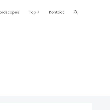
ordscapes
Top 7
Kontact