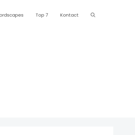
ordscapes
Top 7
Kontact