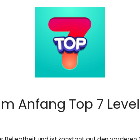
am Anfang Top 7 Leve
er Beliebtheit und ist konstant auf den vordere