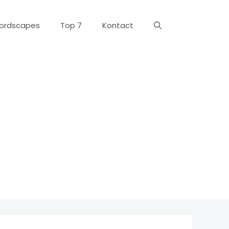
ordscapes
Top 7
Kontact