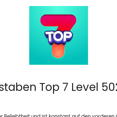
staben Top 7 Level 5
er Beliebtheit und ist konstant auf den vordere