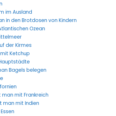
n
nem im Ausland
man in den Brotdosen von Kindern
 Atlantischen Ozean
ittelmeer
auf der Kirmes
n mit Ketchup
 Hauptstädte
 man Bagels belegen
te
ifornien
rt man mit Frankreich
rt man mit Indien
 Essen