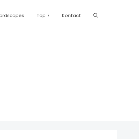
ordscapes
Top 7
Kontact