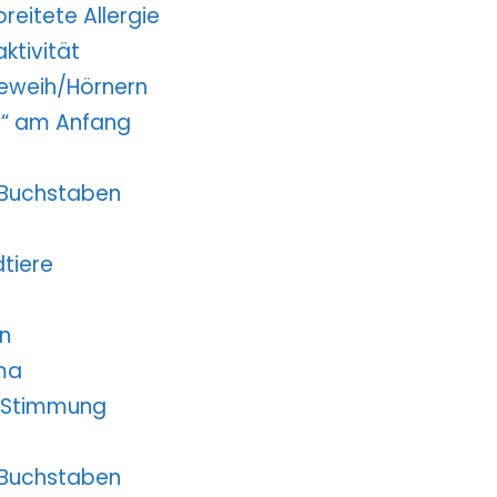
breitete Allergie
aktivität
 Geweih/Hörnern
„B“ am Anfang
 3 Buchstaben
dtiere
en
ama
e Stimmung
 4 Buchstaben