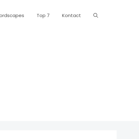
ordscapes
Top 7
Kontact